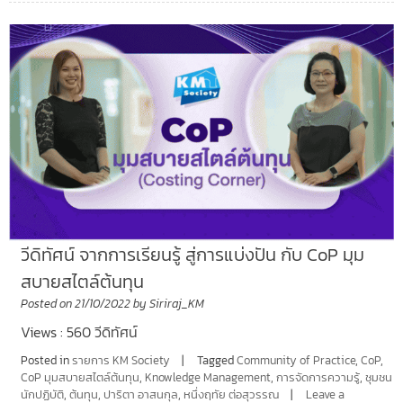
วีดิทัศน์ จากการเรียนรู้ สู่การแบ่งปัน กับ CoP มุม
สบายสไตล์ต้นทุน
Posted on
21/10/2022
by
Siriraj_KM
Views : 560 วีดิทัศน์
Posted in
รายการ KM Society
Tagged
Community of Practice
,
CoP
,
CoP มุมสบายสไตล์ต้นทุน
,
Knowledge Management
,
การจัดการความรู้
,
ชุมชน
นักปฏิบัติ
,
ต้นทุน
,
ปาริตา อาสนกุล
,
หนึ่งฤทัย ต่อสุวรรณ
Leave a