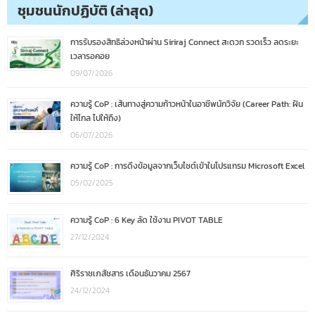
ชุมชนนักปฏิบัติ (ล่าสุด)
การรับรองสิทธิล่วงหน้าผ่าน Siriraj Connect สะดวก รวดเร็ว ลดระยะ
เวลารอคอย
09/07/2026
ความรู้ CoP : เส้นทางสู่ความก้าวหน้าในอาชีพนักวิจัย (Career Path: ฝัน
ให้ไกล ไปให้ถึง)
06/07/2026
ความรู้ CoP : การดึงข้อมูลจากเว็บไซต์เข้าในโปรแกรม Microsoft Excel
05/02/2025
ความรู้ CoP : 6 Key ลัด ใช้งาน PIVOT TABLE
27/12/2024
ศิริราชเภสัชสาร เดือนธันวาคม 2567
24/12/2024