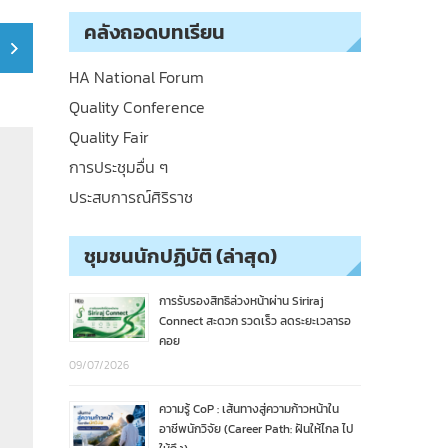
คลังถอดบทเรียน
HA National Forum
Quality Conference
Quality Fair
การประชุมอื่น ๆ
ประสบการณ์ศิริราช
ชุมชนนักปฏิบัติ (ล่าสุด)
การรับรองสิทธิล่วงหน้าผ่าน Siriraj
Connect สะดวก รวดเร็ว ลดระยะเวลารอ
คอย
09/07/2026
ความรู้ CoP : เส้นทางสู่ความก้าวหน้าใน
อาชีพนักวิจัย (Career Path: ฝันให้ไกล ไป