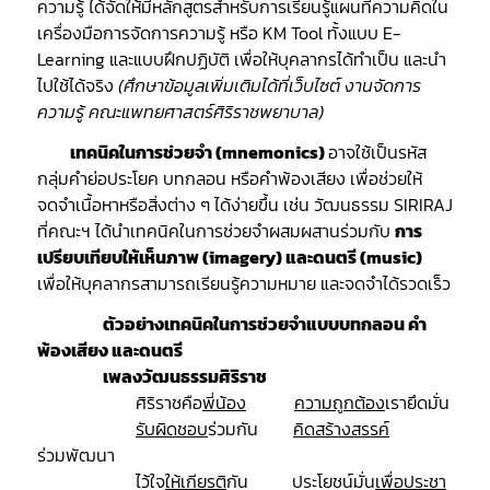
ความรู้ ได้จัดให้มีหลักสูตรสำหรับการเรียนรู้แผนที่ความคิดใน
เครื่องมือการจัดการความรู้ หรือ KM Tool ทั้งแบบ E-
Learning และแบบฝึกปฏิบัติ เพื่อให้บุคลากรได้ทำเป็น และนำ
ไปใช้ได้จริง
(ศึกษาข้อมูลเพิ่มเติมได้ที่เว็บไซต์
งานจัดการ
ความรู้ คณะแพทยศาสตร์ศิริราชพยาบาล
)
เทคนิคในการช่วยจำ (
mnemonics)
อาจใช้เป็นรหัส
กลุ่มคำย่อประโยค บทกลอน หรือคำพ้องเสียง เพื่อช่วยให้
จดจำเนื้อหาหรือสิ่งต่าง ๆ ได้ง่ายขึ้น เช่น วัฒนธรรม SIRIRAJ
ที่คณะฯ ได้นำเทคนิคในการช่วยจำผสมผสานร่วมกับ
การ
เปรียบเทียบให้เห็นภาพ (
imagery) และดนตรี (music)
เพื่อให้บุคลากรสามารถเรียนรู้ความหมาย และจดจำได้รวดเร็ว
ตัวอย่างเทคนิคในการช่วยจำแบบบทกลอน คำ
พ้องเสียง และดนตรี
เพลงวัฒนธรรมศิริราช
ศิริราชคือ
พี่น้อง
ความถูกต้อง
เรายึดมั่น
รับผิดชอบ
ร่วมกัน
คิดสร้างสรรค์
ร่วมพัฒนา
ไว้ใจ
ให้เกียรติ
กัน ประโยชน์มั่น
เพื่อประชา