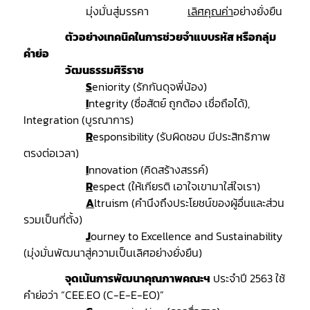
มุ่งมั่นสู่มรรคา
เลิศคุณค่า
อย่างยั่งยืน
ตัวอย่างเทคนิคในการช่วยจำแบบรหัส หรือกลุ่ม
คำย่อ
วัฒนธรรมศิริราช
S
eniority (รักกันดุจพี่น้อง)
I
ntegrity (ซื่อสัตย์ ถูกต้อง เชื่อถือได้),
Integration (บูรณาการ)
R
esponsibility (รับผิดชอบ มีประสิทธิภาพ
ตรงต่อเวลา)
I
nnovation (คิดสร้างสรรค์)
R
espect (ให้เกียรติ เอาใจเขามาใส่ใจเรา)
A
ltruism (คํานึงถึงประโยชน์ของผู้อื่นและส่วน
รวมเป็นที่ตั้ง)
J
ourney to Excellence and Sustainability
(มุ่งมั่นพัฒนาสู่ความเป็นเลิศอย่างยั่งยืน)
จุดเน้นการพัฒนาคุณภาพคณะฯ
ประจำปี 2563 ใช้
คำย่อว่า “CEE.EO (C-E-E-EO)”